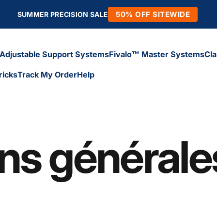
50% OFF SITEWIDE
SUMMER PRECISION SALE
Adjustable Support Systems
Fivalo™ Master Systems
Cl
ricks
Track My Order
Help
Adjustable Support Systems
Fivalo™ Master Systems
Cl
icks
Track My Order
Help
ns générale