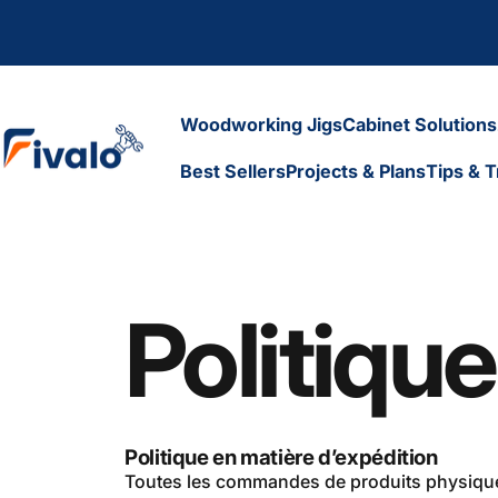
Skip to content
Woodworking Jigs
Cabinet Solutions
Fivalo
Best Sellers
Projects & Plans
Tips & T
Woodworking Jigs
Cabinet Solutions
Best Sellers
Projects & Plans
Tips & Tr
Politiqu
Politique en matière d’expédition
Toutes les commandes de produits physiques 