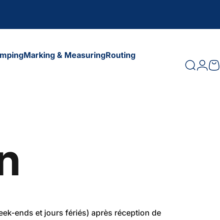
amping
Marking & Measuring
Routing
Search
Logi
C
amping
Marking & Measuring
Routing
on
ek-ends et jours fériés) après réception de