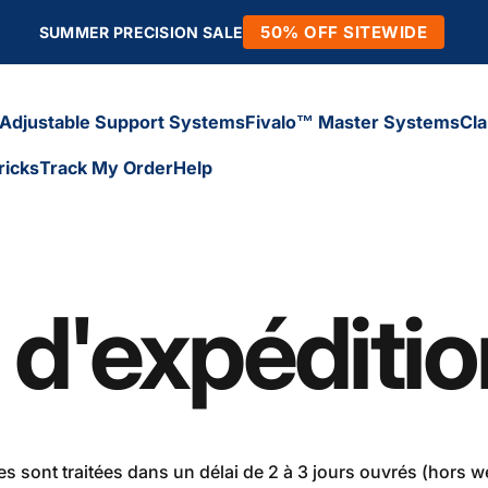
50% OFF SITEWIDE
SUMMER PRECISION SALE
Adjustable Support Systems
Fivalo™ Master Systems
Cl
ricks
Track My Order
Help
Adjustable Support Systems
Fivalo™ Master Systems
Cl
icks
Track My Order
Help
e d'expéditi
sont traitées dans un délai de 2 à 3 jours ouvrés (hors we