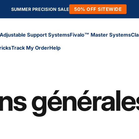
50% OFF SITEWIDE
SUMMER PRECISION SALE
Adjustable Support Systems
Fivalo™ Master Systems
Cl
ricks
Track My Order
Help
Adjustable Support Systems
Fivalo™ Master Systems
Cl
icks
Track My Order
Help
ns générale