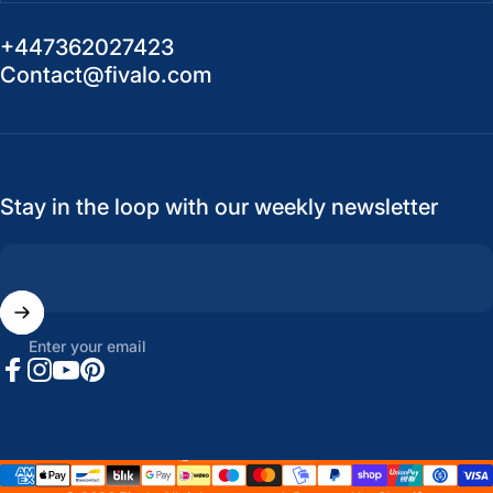
+447362027423
Contact@fivalo.com
Stay in the loop with our weekly newsletter
Enter your email
Facebook
Instagram
YouTube
Pinterest
United States (USD $)
Country/region