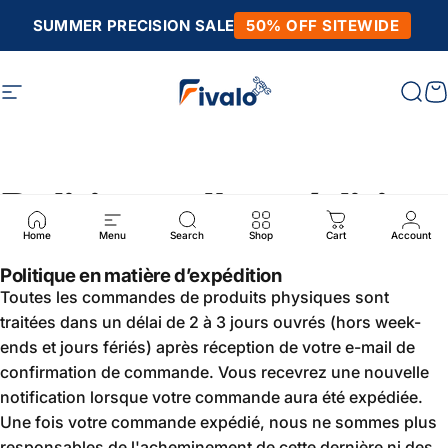
Skip to content
SUMMER PRECISION SALE
50% OFF SITEWIDE
Site navigation
Fivalo
Sear
C
Politique d'expédition
Home
Menu
Search
Shop
Cart
Account
Politique en matière d’expédition
Toutes les commandes de produits physiques sont
traitées dans un délai de 2 à 3 jours ouvrés (hors week-
ends et jours fériés) après réception de votre e-mail de
confirmation de commande. Vous recevrez une nouvelle
notification lorsque votre commande aura été expédiée.
Une fois votre commande expédié, nous ne sommes plus
responsables de l'acheminement de cette dernière ni des